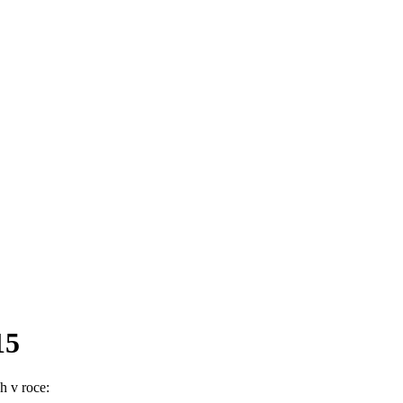
15
h v roce: