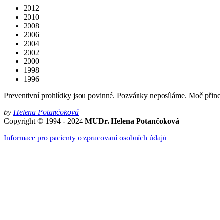
2012
2010
2008
2006
2004
2002
2000
1998
1996
Preventivní prohlídky jsou povinné. Pozvánky neposíláme. Moč přine
by
Helena Potančoková
Copyright © 1994 - 2024
MUDr. Helena Potančoková
Informace pro pacienty o zpracování osobních údajů