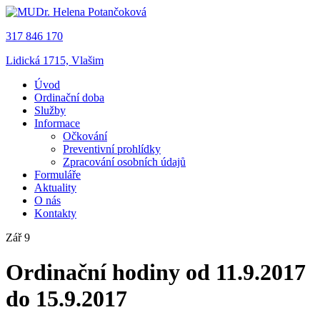
317 846 170
Lidická 1715, Vlašim
Úvod
Ordinační doba
Služby
Informace
Očkování
Preventivní prohlídky
Zpracování osobních údajů
Formuláře
Aktuality
O nás
Kontakty
Zář 9
Ordinační hodiny od 11.9.2017
do 15.9.2017