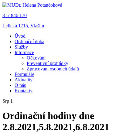
317 846 170
Lidická 1715, Vlašim
Úvod
Ordinační doba
Služby
Informace
Očkování
Preventivní prohlídky
Zpracování osobních údajů
Formuláře
Aktuality
O nás
Kontakty
Srp 1
Ordinační hodiny dne
2.8.2021,5.8.2021,6.8.2021