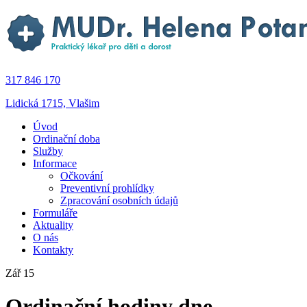
317 846 170
Lidická 1715, Vlašim
Úvod
Ordinační doba
Služby
Informace
Očkování
Preventivní prohlídky
Zpracování osobních údajů
Formuláře
Aktuality
O nás
Kontakty
Zář 15
Ordinační hodiny dne