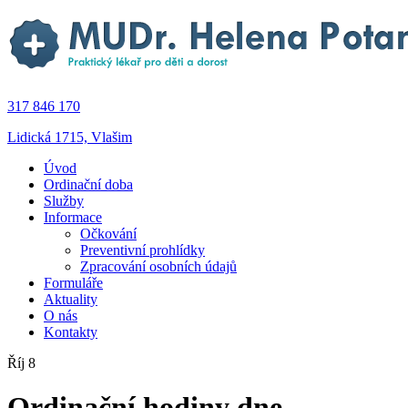
317 846 170
Lidická 1715, Vlašim
Úvod
Ordinační doba
Služby
Informace
Očkování
Preventivní prohlídky
Zpracování osobních údajů
Formuláře
Aktuality
O nás
Kontakty
Říj 8
Ordinační hodiny dne