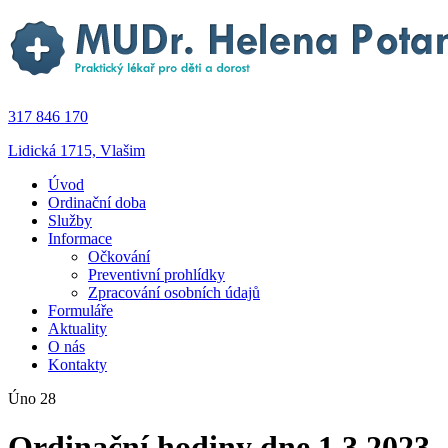
317 846 170
Lidická 1715, Vlašim
Úvod
Ordinační doba
Služby
Informace
Očkování
Preventivní prohlídky
Zpracování osobních údajů
Formuláře
Aktuality
O nás
Kontakty
Úno 28
Ordinační hodiny dne 1.3.2023